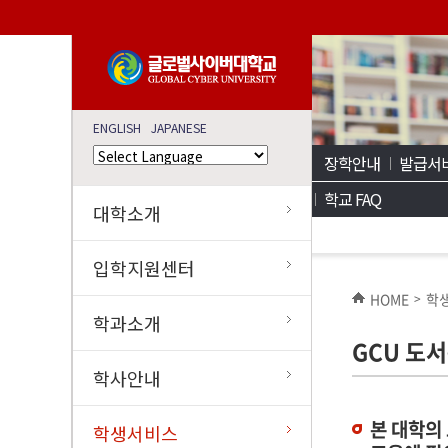
ENGLISH
JAPANESE
장학안내
발급서
학교 FAQ
대학소개
입학지원센터
HOME
학
>
학과소개
GCU 도
학사안내
본 대학의
학생서비스