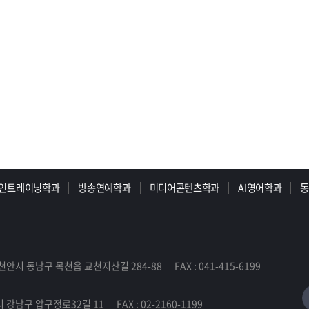
인트레이닝학과
방송연예학과
미디어콘텐츠학과
AI영어학과
천안시 동남구 목천읍 교천지산길 284-88 FAX : 041-415-6199
 강남구 압구정로32길 11 FAX : 02-2160-1199