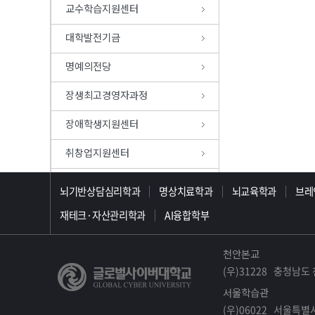
교수학습지원센터
대학발전기금
명예의전당
장생최고경영자과정
장애학생지원센터
취창업지원센터
>>>>>>>>>>>>>>>>>
평생교육원
뇌기반상담심리학과
명상치료학과
뇌교육학과
브레
재테크·자산관리학과
AI융합학부
천안본교
(우)31228 충청남도 
서울학습관
(우)06022 서울특별시