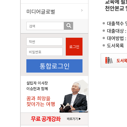
교육에 필
천안본교 
미디어글로벌
대출책수 및
대출대상 :
대여방법 
도서목록
로그인
도서
통합로그인
설립자 이사장
이승헌과 함께
꿈과 희망을
찾아가는 여행