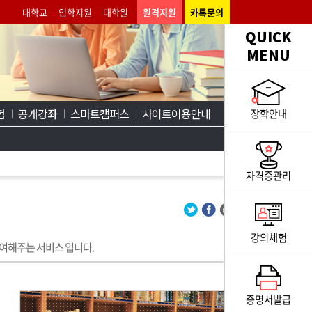
대학교
입학지원
대학원
원격지원
카톡문의
QUICK
MENU
험
공개강좌
스마트캠퍼스
사이트이용안내
장학안내
자격증관리
강의체험
여해주는 서비스 입니다.
증명서발급