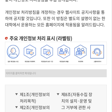
개인정보 처리방침을 개정하는 경우 웹사이트 공지사항을 통
하여 공지할 것입니다. 또한 이 방침은 별도의 설명이 없는 한
대학에서 운용하는 모든 홈페이지에 적용됨을 알려드립니다.
주요 개인정보 처리 표시 (라벨링)
이미지를 클릭하면 확대됩니다
제1조(개인정보의
제8조(자동수집 장
처리목적)
치의 설치·운영 및
제2조(개인정보의
그 거부에 관한 사